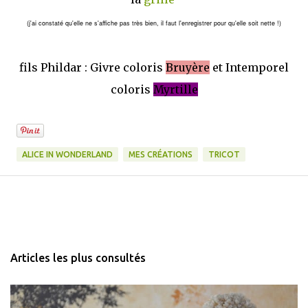
(j'ai constaté qu'elle ne s'affiche pas très bien, il faut l'enregistrer pour qu'elle soit nette !)
fils Phildar : Givre coloris
Bruyère
et Intemporel
coloris
Myrtille
ALICE IN WONDERLAND
MES CRÉATIONS
TRICOT
Articles les plus consultés