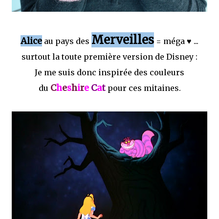
Merveilles
Alice
au pays des
= méga ♥ ...
s
urtout la toute première version de Disney :
Je me suis donc inspirée des couleurs
C
h
e
s
h
i
r
e
C
a
t
du
pour ces mitaines.