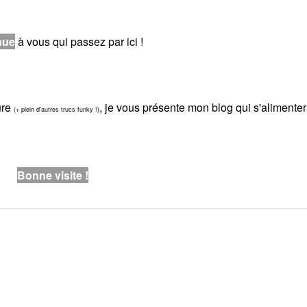
nue
à vous qui passez par ici !
ure
, je vous présente mon blog qui s'alimente
(+ plein d'autres trucs funky !)
Bonne visite !