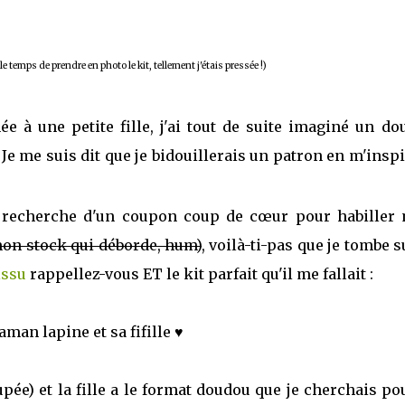
le temps de prendre en photo le kit, tellement j'étais pressée !)
ée à une petite fille, j'ai tout de suite imaginé un d
 Je me suis dit que je bidouillerais un patron en m'insp
a recherche d'un coupon coup de cœur pour habiller
 mon stock qui déborde, hum)
, voilà-ti-pas que je tombe s
issu
rappellez-vous ET le kit parfait qu'il me fallait :
man lapine et sa fifille ♥
ée) et la fille a le format doudou que je cherchais po