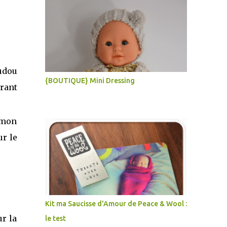
oudou
{BOUTIQUE} Mini Dressing
irant
 mon
ur le
Kit ma Saucisse d'Amour de Peace & Wool :
ur la
le test