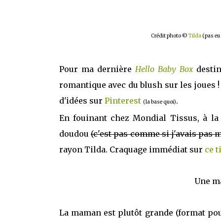
Crédit photo ©
Tilda
(pas eu 
Pour ma dernière
Hello Baby Box
destin
romantique avec du blush sur les joues !
d'idées sur
Pinterest
.
(la base quoi)
En fouinant chez Mondial Tissus, à l
doudou
(c'est pas comme si j'avais pas
rayon Tilda. Craquage immédiat sur
ce t
Une ma
La maman est plutôt grande (format poup