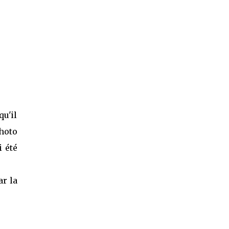
qu'il
hoto
i été
ar la